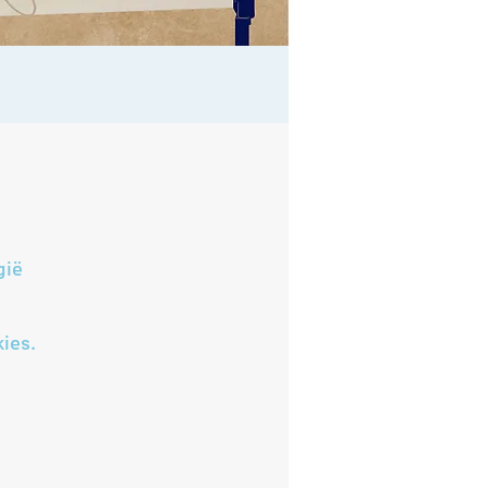
gië
ies.