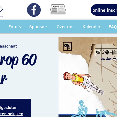
online insc
Foto's
Sponsors
Over ons
Kalender
FAQ
asschaat
rop 60
ar
afgesloten
en bekijken