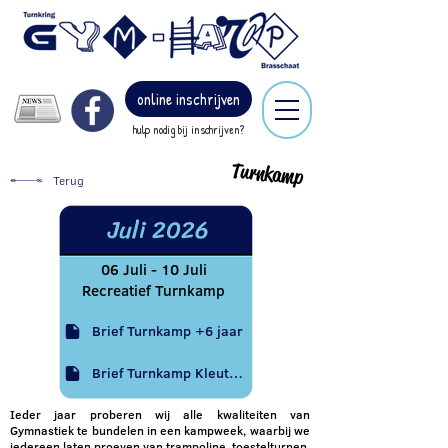
online inschrijven
hulp nodig bij inschrijven?
Turnkamp
Terug
Juli 2026
06 Juli - 10 Juli
Recreatief Turnkamp
Brief Turnkamp +6 jaar
Brief Turnkamp Kleuters
Ieder jaar proberen wij alle kwaliteiten van
Gymnastiek te bundelen in een kampweek, waarbij we
iedereen laten proeven van trampoline, toestelturnen,