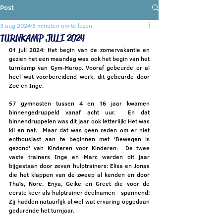
Post
3 aug 2024
3 minuten om te lezen
TURNKAMP JULI 2024
01 juli 2024: Het begin van de zomervakantie en 
gezien het een maandag was ook het begin van het 
turnkamp van Gym-Harop. Vooraf gebeurde er al 
heel wat voorbereidend werk, dit gebeurde door 
Zoë en Inge. 
57 gymnasten tussen 4 en 16 jaar kwamen 
binnengedruppeld vanaf acht uur.  En dat 
binnendruppelen was dit jaar ook letterlijk: Het was 
kil en nat.  Maar dat was geen reden om er niet 
enthousiast aan te beginnen met ‘Bewegen is 
gezond’ van Kinderen voor Kinderen.  De twee 
vaste trainers Inge en Marc werden dit jaar 
bijgestaan door zeven hulptrainers: Elisa en Jonas 
die het klappen van de zweep al kenden en door 
Thaïs, Nore, Enya, Geike en Greet die voor de 
eerste keer als hulptrainer deelnamen – spannend! 
Zij hadden natuurlijk al wel wat ervaring opgedaan 
gedurende het turnjaar.