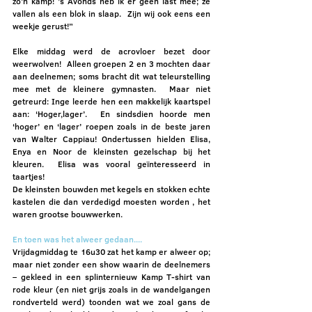
zo’n kamp! ’s Avonds heb ik er geen last mee; ze 
vallen als een blok in slaap.  Zijn wij ook eens een 
weekje gerust!”
Elke middag werd de acrovloer bezet door 
weerwolven!  Alleen groepen 2 en 3 mochten daar 
aan deelnemen; soms bracht dit wat teleurstelling 
mee met de kleinere gymnasten.  Maar niet 
getreurd: Inge leerde hen een makkelijk kaartspel 
aan: ‘Hoger,lager’.  En sindsdien hoorde men 
‘hoger’ en ‘lager’ roepen zoals in de beste jaren 
van Walter Cappiau! Ondertussen hielden Elisa, 
Enya en Noor de kleinsten gezelschap bij het 
kleuren.  Elisa was vooral geïnteresseerd in 
taartjes!
De kleinsten bouwden met kegels en stokken echte 
kastelen die dan verdedigd moesten worden , het 
waren grootse bouwwerken.
En toen was het alweer gedaan....
Vrijdagmiddag te 16u30 zat het kamp er alweer op; 
maar niet zonder een show waarin de deelnemers 
– gekleed in een splinternieuw Kamp T-shirt van 
rode kleur (en niet grijs zoals in de wandelgangen 
rondverteld werd) toonden wat we zoal gans de 