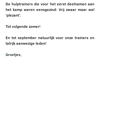
De hulptrainers die voor het eerst deelnamen aan 
het kamp waren eensgezind: Vrij zwaar maar wel 
‘plezant’.  
Tot volgende zomer! 
En tot september natuurlijk voor onze trainers en 
talrijk aanwezige leden! 
Groetjes,
Het Kampteam 
Alles weergeven
Recente blogposts