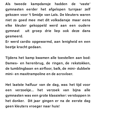
Als tweede kampdansje hadden de ‘vaste’ 
gymnasten eerder het afgelopen turnjaar zelf 
gekozen voor ‘t Smidje van Laïs. De kleuters waren 
niet zo goed mee met dit volksdansje maar eens 
elke kleuter gekoppeld werd aan een oudere 
gymnast  uit groep drie liep ook deze dans 
gesmeerd.
Er werd cardio opgewarmd, aan lenigheid en een 
beetje kracht gedaan.
Tijdens het kamp kwamen alle toestellen aan bod: 
Dames- en herenbrug, de ringen, de rekstokken, 
de tumblingbaan en airfloor, balk, de mini- dubbele 
mini- en maxitrampoline en de acrovloer. 
Het laatste halfuur van de dag, was het tijd voor 
een verzoekje... het verzoek van bijna alle 
gymnasten was een grote klassieker: verstoppen in 
het donker.  Dit jaar gingen er na de eerste dag 
geen kleuters vroeger naar huis!