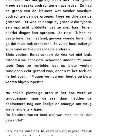
kreeg een reeks opdrachten en spelletjes.  Zo had 
de groep van de kleuters wat minder moeilijke 
opdrachten dan de groepen twee en drie van de 
groteren.   Er was er eentje bij groep 2 die tijdens 
een opdracht ontdekte, dat ze met haar tenen 
allerlei dingen kon oprapen.  Ze riep" Ik heb de 
beste tenen van het land, gewoon wondertenen.  Ik 
ga dat thuis ook proberen”. Ze vulde haar bekertje 
supersnel en hielp daarna de anderen. 
Blote voeten: Eerst vonden de kids het niet leuk: 
“Moeten we echt onze schoenen uitdoen ?”, maar 
toen Inge ze vertelde, dat op blote voeten 
rondlopen echt gezond was, deden ze het toch en 
na het spel.... “Mogen we nog een beetje op blote 
voeten blijven lopen”?
Na enkele plezierige uren in het bos werd er 
teruggegaan naar de zaal daar hadden de 
deelnemers nog een koekje en snoepje om terug 
wat energie te krijgen.  
De kleuters waren best wel wat moe na “al dat 
gewandel”.  
Een mama wist ons te vertellen op vrijdag: “Leuk 