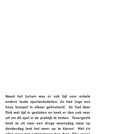
Naast het turnen was er ook tijd voor enkele 
andere leuke sportactiviteiten. Zo had Inge een 
heus bosspel in elkaar geknutseld.  Ze had daar 
flink wat tijd in gestoken en keek er dan ook naar 
uit om dit spel in de praktijk te testen.  Tevergeefs 
keek ze uit naar een droge woensdag maar op 
donderdag leek het weer op te klaren!  Met z’n 
allen naar het nabijgelegen bos dus!  Elke groep 